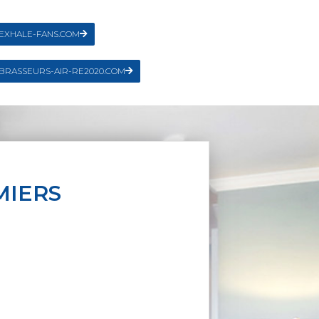
EXHALE-FANS.COM
BRASSEURS-AIR-RE2020.COM
MIERS