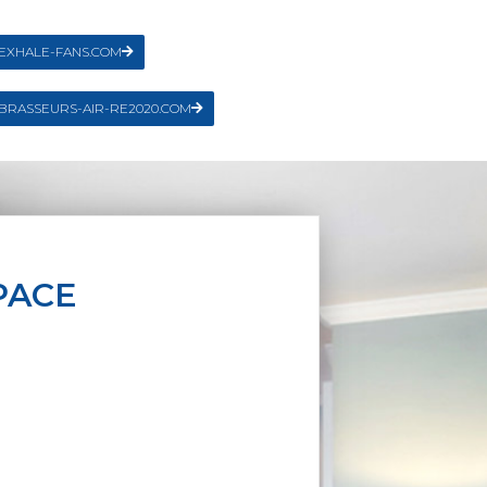
EXHALE-FANS.COM
BRASSEURS-AIR-RE2020.COM
PACE