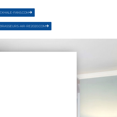
EXHALE-FANS.COM
BRASSEURS-AIR-RE2020.COM