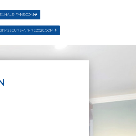
EXHALE-FANS.COM
BRASSEURS-AIR-RE2020.COM
N