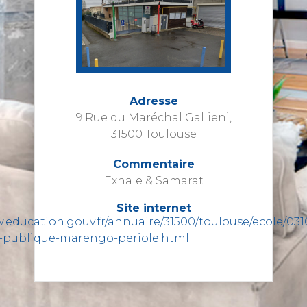
Adresse
9 Rue du Maréchal Gallieni,
31500 Toulouse
Commentaire
Exhale & Samarat
Site internet
.education.gouv.fr/annuaire/31500/toulouse/ecole/031
-publique-marengo-periole.html