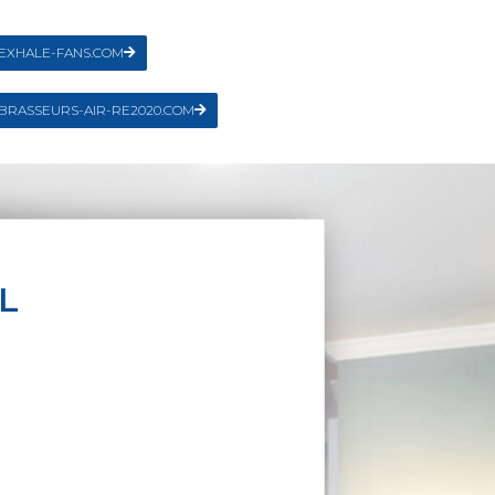
EXHALE-FANS.COM
BRASSEURS-AIR-RE2020.COM
L