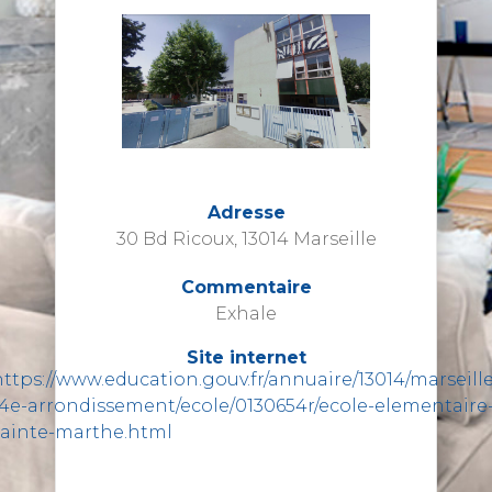
Adresse
30 Bd Ricoux, 13014 Marseille
Commentaire
Exhale
Site internet
https://www.education.gouv.fr/annuaire/13014/marseille
14e-arrondissement/ecole/0130654r/ecole-elementaire
sainte-marthe.html