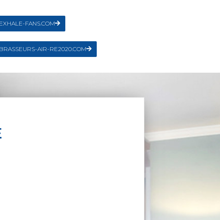
EXHALE-FANS.COM
BRASSEURS-AIR-RE2020.COM
E