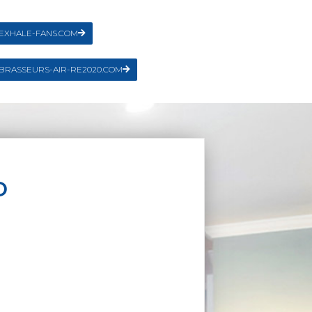
EXHALE-FANS.COM
BRASSEURS-AIR-RE2020.COM
D