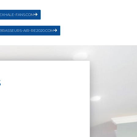
EXHALE-FANS.COM
BRASSEURS-AIR-RE2020.COM
S