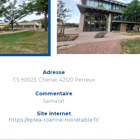
Adresse
CS 90023, Cherve, 42120 Perreux
Commentaire
Samarat
Site internet
https://eplea-roanne-noiretable.fr/